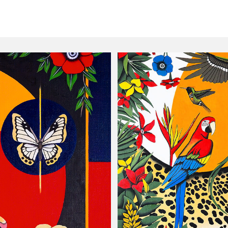
as"
Colle