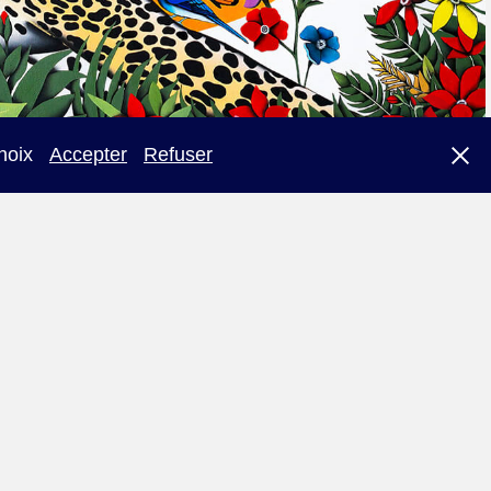
choix
Accepter
Refuser
Histoires de songes"